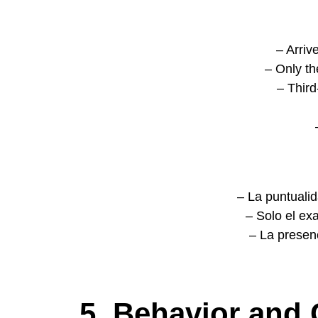
– Arriv
– Only th
– Third
– La puntuali
– Solo el ex
– La presenc
5. Behavior and