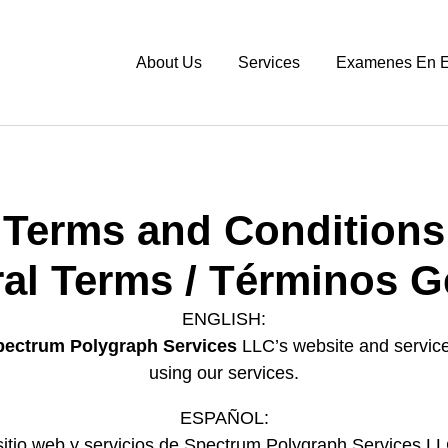
About Us
Services
Examenes En E
Terms and Conditions
ral Terms / Términos G
ENGLISH:
pectrum Polygraph Services
LLC’s website and service
using our services.
ESPAÑOL:
tio web y servicios de Spectrum Polygraph Services LLC. 