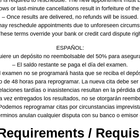
ce is required to reschedule. The new appointment must b
ws or last-minute cancellations result in forfeiture of the
– Once results are delivered, no refunds will be issued.
ay reschedule appointments due to unforeseen circums
hese terms override your bank or credit card dispute rig
ESPAÑOL:
uiere un depósito no reembolsable del 50% para asegurar
– El saldo restante se paga el día del examen.
l examen no se programará hasta que se reciba el depós
o de 48 horas para reprogramar. La nueva cita debe ser 
laciones tardías o inasistencias resultan en la pérdida d
 vez entregados los resultados, no se otorgarán reemb
Podemos reprogramar citas por circunstancias imprevist
érminos anulan cualquier disputa con su banco o emisor d
 Requirements / Requis