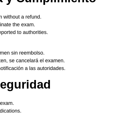
 without a refund.
inate the exam.
eported to authorities.
amen sin reembolso.
ten, se cancelará el examen.
tificación a las autoridades.
Seguridad
 exam.
dications.