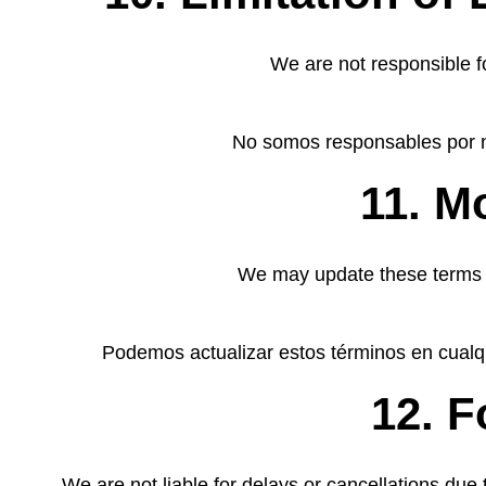
We are not responsible fo
No somos responsables por ni
11. M
We may update these terms at
Podemos actualizar estos términos en cualqu
12. F
We are not liable for delays or cancellations due 