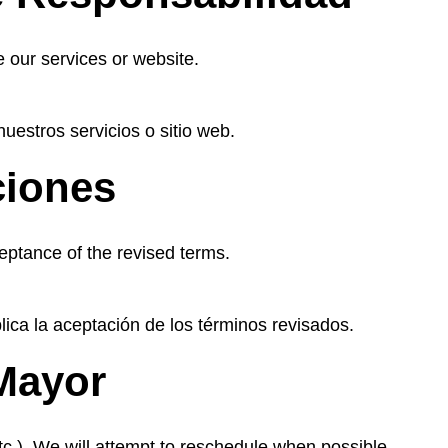
e our services or website.
estros servicios o sitio web.
ciones
eptance of the revised terms.
ica la aceptación de los términos revisados.
 Mayor
etc.). We will attempt to reschedule when possible.