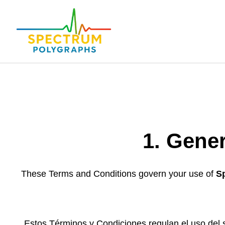
1. Gene
These Terms and Conditions govern your use of
S
Estos Términos y Condiciones regulan el uso del si