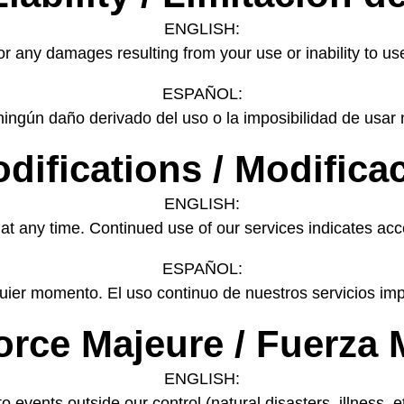
ENGLISH:
r any damages resulting from your use or inability to us
ESPAÑOL:
ngún daño derivado del uso o la imposibilidad de usar nu
odifications / Modifica
ENGLISH:
 any time. Continued use of our services indicates acc
ESPAÑOL:
ier momento. El uso continuo de nuestros servicios impl
orce Majeure / Fuerza
ENGLISH:
to events outside our control (natural disasters, illness, 