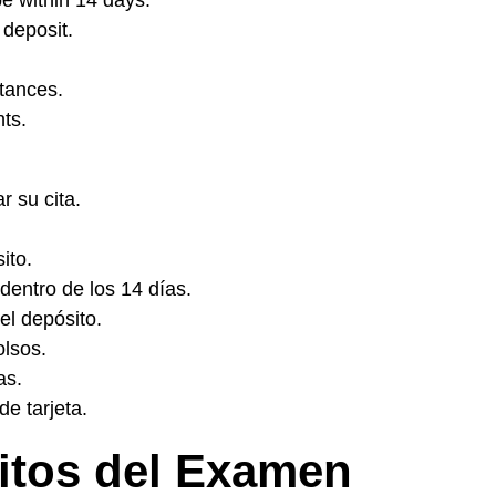
e within 14 days.
 deposit.
tances.
hts.
 su cita.
ito.
dentro de los 14 días.
el depósito.
olsos.
as.
e tarjeta.
itos del Examen