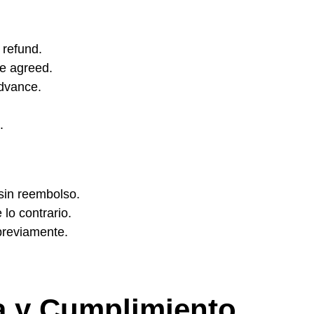
 refund.
se agreed.
advance.
.
sin reembolso.
lo contrario.
 previamente.
a y Cumplimiento