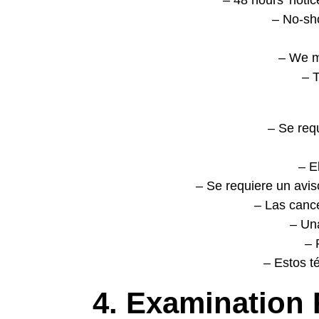
– 48 hours’ noti
– No-sho
– We m
– T
– Se req
– E
– Se requiere un avis
– Las cance
– Una
– 
– Estos t
4. Examination