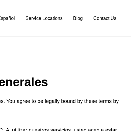
spañol
Service Locations
Blog
Contact Us
enerales
s. You agree to be legally bound by these terms by
Al utilizar nuestros servicios, usted acepta estar